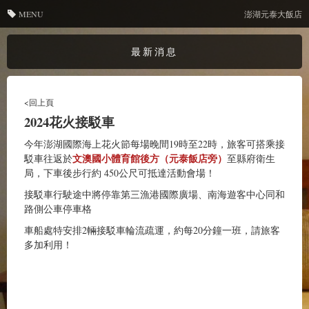
MENU
澎湖元泰大飯店
最新消息
<回上頁
2024花火接駁車
今年澎湖國際海上花火節每場晚間19時至22時，旅客可搭乘接
文澳國小體育館後方（元泰飯店旁）
駁車往返於
至縣府衛生
局，下車後步行約 450公尺可抵達活動會場！
接駁車行駛途中將停靠第三漁港國際廣場、南海遊客中心同和
路側公車停車格
車船處特安排2輛接駁車輪流疏運，約每20分鐘一班，請旅客
多加利用！