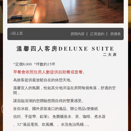
<回上頁
|
|
房間內容
訂房規約
房價表
溫馨四人客房DELUXE SUITE
二大床
*定價8,000 *坪數約15坪
早餐會依照住房人數提供自助餐或套餐。
為旅客提供最放鬆自在的休憩天地。
溫馨宜人的氛圍，恰如其分地洋溢在房間每個角落，舒適的空
間，
讓蒞臨澎湖的您體驗悠閒自得的雙重感受。
迷你冰箱、國外原裝進口的備品、辦公用品(便條紙
信封、手提帶、鉛筆)、免費礦泉水、茶、咖啡、煮水器
、32”液晶電視、吹風機、、水洗免治馬桶…。