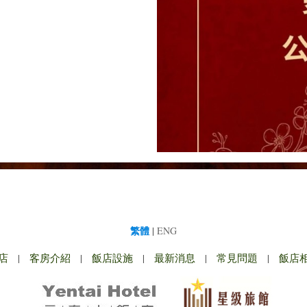
繁體
|
ENG
店
|
客房介紹
|
飯店設施
|
最新消息
|
常見問題
|
飯店