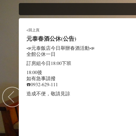
<回上頁
元泰春酒公休(公告)
📣元泰飯店今日舉辦春酒活動📣
全館公休一日
訂房組今日18:00下班
18:00後
如有急事請撥
☎️0932-629-111
造成不便，敬請見諒